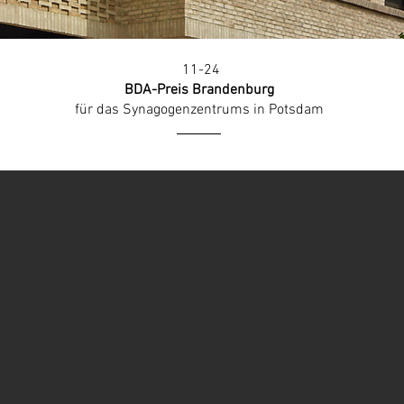
11-24
BDA-Preis Brandenburg
für das
Synagogenzentrums in Potsdam