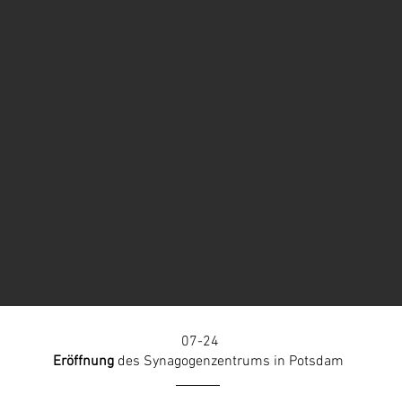
07-24
Eröffnung
des Synagogenzentrums in Potsdam